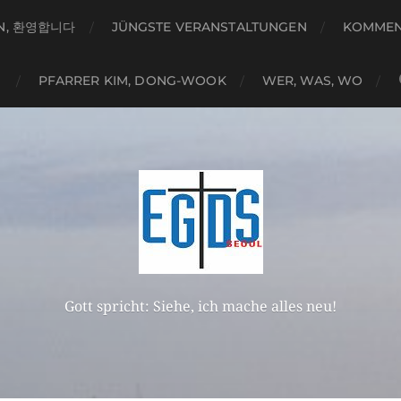
EN, 환영합니다
JÜNGSTE VERANSTALTUNGEN
KOMMEN
PFARRER KIM, DONG-WOOK
WER, WAS, WO
Gott spricht: Siehe, ich mache alles neu!