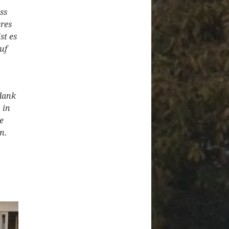
ss
res
st es
uf
dank
 in
e
n.