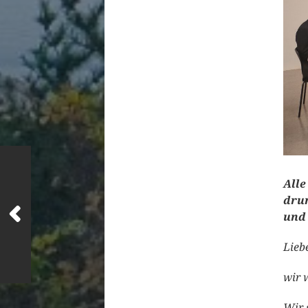
Alle
dru
und 
Lieb
wir 
Wir 