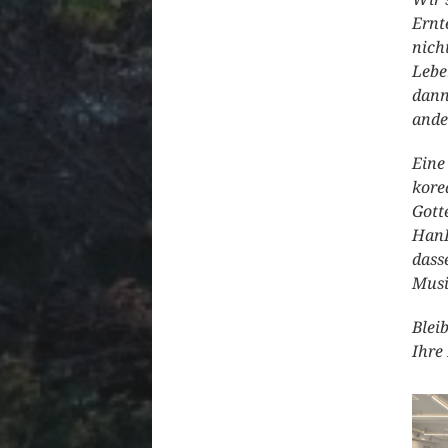
Ernt
nich
Lebe
dann
ande
Eine
kore
Gott
HanD
dass
Musi
Blei
Ihre