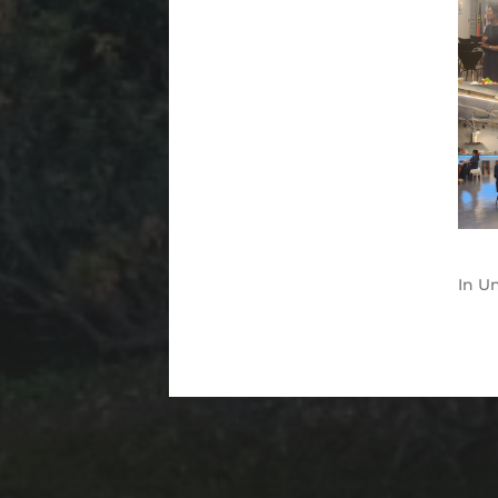
In
Un