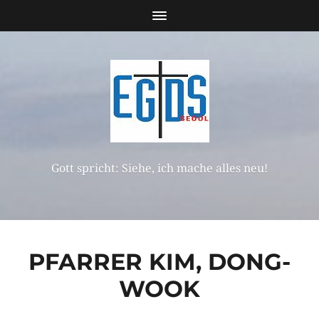
Gott spricht: Siehe, ich mache alles neu!
PFARRER KIM, DONG-
WOOK